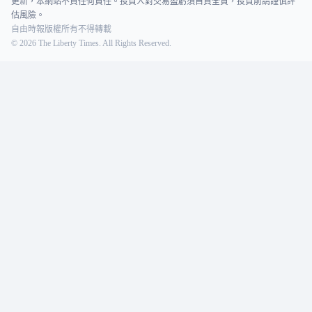
更新，本網站不負任何責任。投資人對交易盈虧須自負全責，投資前請謹慎評
估風險。
自由時報版權所有不得轉載
©
2026
The Liberty Times. All Rights Reserved.