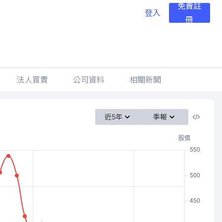
免費註
登入
冊
法人買賣
公司資料
相關新聞
近5年
季報