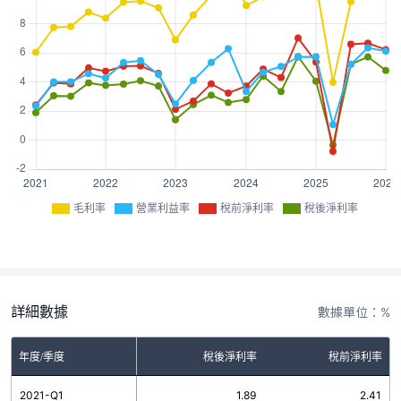
毛利率
營業利益率
稅前淨利率
稅後淨利率
詳細數據
數據單位：%
率
年度/季度
營業利益率
稅後淨利率
稅前淨利率
3
2021-Q1
2.34
1.89
2.41