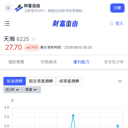
財富自由
天瀚 6225
打開
27.70
6.74%
立即使用APP，開啟您的股市智慧導航！
登入
天瀚
6225
27.70
6.74%
最近更新時間：
2026/08/10 05:30
個股概覽
財務報表
獲利能力
安全性分析
營運週轉
固定資產週轉
總資產週轉
近5年
季報