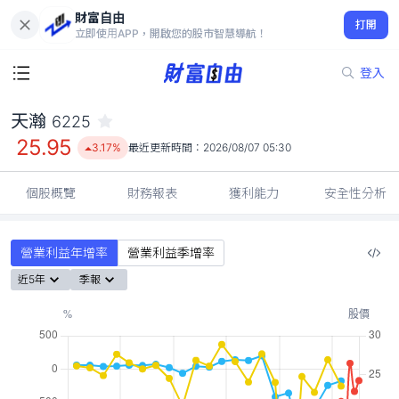
財富自由
天瀚 6225
打開
25.95
3.17%
立即使用APP，開啟您的股市智慧導航！
登入
天瀚
6225
25.95
3.17%
最近更新時間：
2026/08/07 05:30
個股概覽
財務報表
獲利能力
安全性分析
營業利益年增率
營業利益季增率
近5年
季報