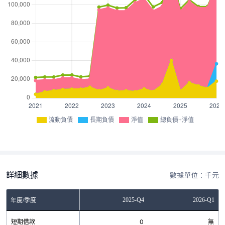
流動負債
長期負債
淨值
總負債+淨值
詳細數據
數據單位：千元
Q2
2025-Q3
2025-Q4
2026-Q1
年度/季度
0
短期借款
0
0
無