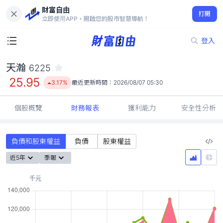
財富自由
天瀚 6225
打開
25.95
3.17%
立即使用APP，開啟您的股市智慧導航！
登入
天瀚
6225
25.95
3.17%
最近更新時間：
2026/08/07 05:30
個股概覽
財務報表
獲利能力
安全性分析
負債和股東權益
負債
股東權益
近5年
季報