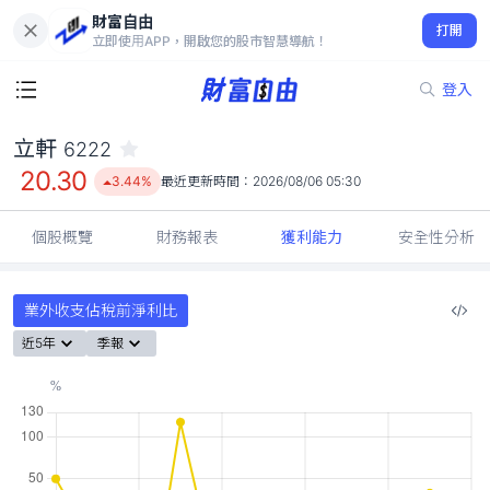
財富自由
立軒 6222
打開
20.30
3.44%
立即使用APP，開啟您的股市智慧導航！
登入
立軒
6222
20.30
3.44%
最近更新時間：
2026/08/06 05:30
個股概覽
財務報表
獲利能力
安全性分析
業外收支佔稅前淨利比
近5年
季報