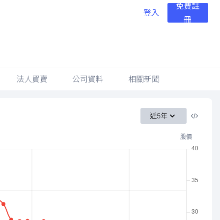
免費註
登入
冊
法人買賣
公司資料
相關新聞
近5年