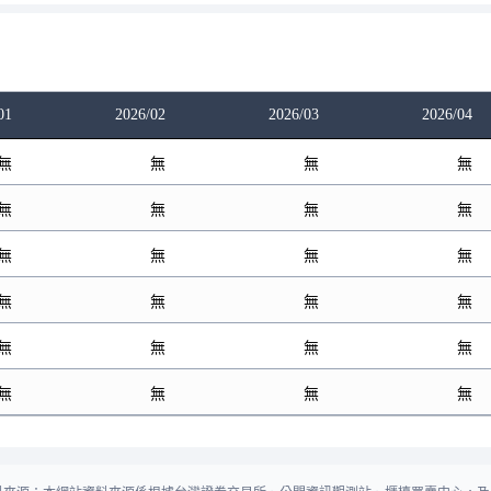
01
2026/02
2026/03
2026/04
無
無
無
無
無
無
無
無
無
無
無
無
無
無
無
無
無
無
無
無
無
無
無
無