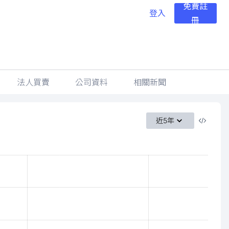
免費註
登入
冊
法人買賣
公司資料
相關新聞
近5年