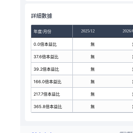
詳細數據
025/10
2025/11
2025/12
2026/
年度/月份
無
0.0倍本益比
無
無
無
37.6倍本益比
無
無
無
39.2倍本益比
無
無
無
166.0倍本益比
無
無
無
217.7倍本益比
無
無
無
365.8倍本益比
無
無