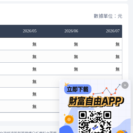
數據單位：元
2026/05
2026/06
2026/07
無
無
無
無
無
無
無
無
無
無
無
無
無
無
無
無
無
無