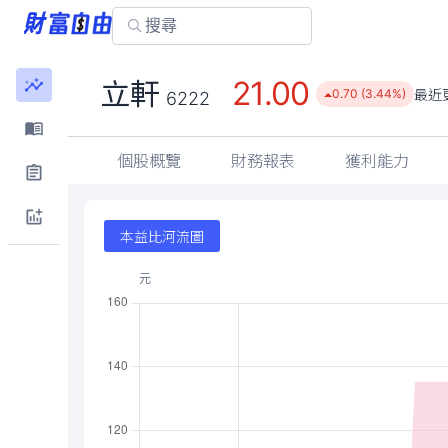
21.00
立軒
最近
0.70 (3.44%)
6222
個股概覽
財務報表
獲利能力
本益比河流圖