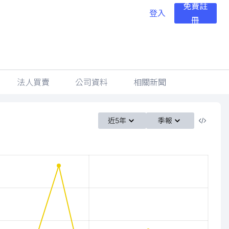
免費註
登入
冊
法人買賣
公司資料
相關新聞
近5年
季報