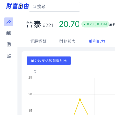
20.70
晉泰
最
-0.20 (-0.96%)
6221
個股概覽
財務報表
獲利能力
業外收支佔稅前淨利比