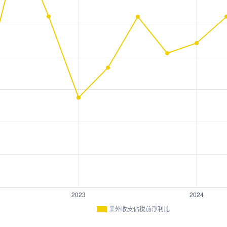
業外收支佔稅前淨利比