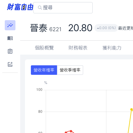
20.80
晉泰
最近更
0.00 (0%)
6221
個股概覽
財務報表
獲利能力
營收年增率
營收季增率