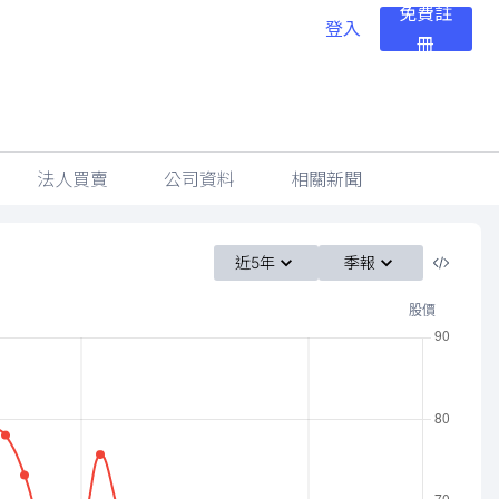
免費註
登入
冊
法人買賣
公司資料
相關新聞
近5年
季報