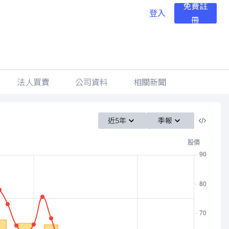
免費註
登入
冊
法人買賣
公司資料
相關新聞
近5年
季報