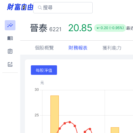
20.85
晉泰
最
-0.20 (-0.95%)
6221
個股概覽
財務報表
獲利能力
每股淨值