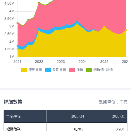
流動負債
長期負債
淨值
總負債+淨值
詳細數據
數據單位：千元
Q2
2025-Q3
2025-Q4
2026-Q1
年度/季度
0
短期借款
無
6,703
6,901