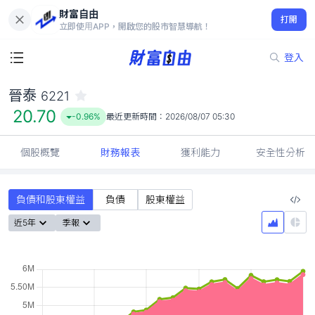
財富自由
晉泰 6221
打開
20.70
-0.96%
立即使用APP，開啟您的股市智慧導航！
登入
晉泰
6221
20.70
-0.96%
最近更新時間：
2026/08/07 05:30
個股概覽
財務報表
獲利能力
安全性分析
負債和股東權益
負債
股東權益
近5年
季報