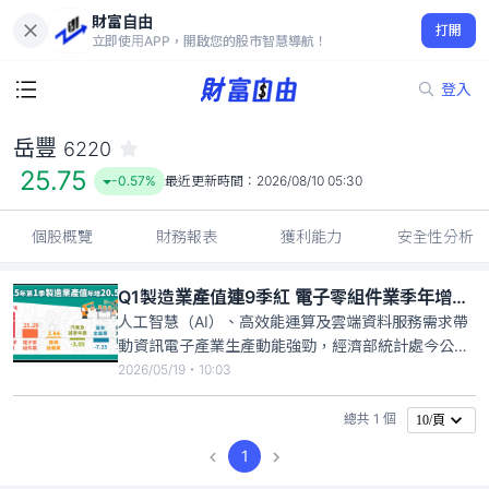
財富自由
岳豐 6220
打開
25.75
-0.57%
立即使用APP，開啟您的股市智慧導航！
登入
岳豐
6220
25.75
-0.57%
最近更新時間：
2026/08/10 05:30
個股概覽
財務報表
獲利能力
安全性分析
Q1製造業產值連9季紅 電子零組件業季年增25％
人工智慧（AI）、高效能運算及雲端資料服務需求帶
動資訊電子產業生產動能強勁，經濟部統計處今公
布，今年第1季製造業產值5兆9510億元，季年增
2026/05/19・10:03
20.58%，也是連續9季正成長。其中，電子零組件業
產值2兆1779億元，季年增25.29%。統計處說明，AI
總共 1 個
10/頁
需求暢旺，推升資訊電子產業生產動能，但部分傳統
1
產業