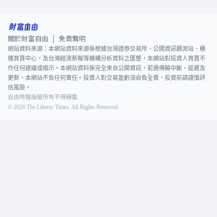
關於財富自由
免責聲明
|
網站資料來源：本網站資料來源係根據台灣證券交易所、公開資訊觀測站、櫃
檯買賣中心，及台灣經濟新報等機構分析資料之匯整，本網站對投資人買賣不
作任何建議或暗示。本網站資料係完全來自公開資訊，若遇傳輸中斷、延遲及
更新，本網站不負任何責任。投資人對交易盈虧須自負全責，投資前請謹慎評
估風險。
自由時報版權所有不得轉載
©
2026
The Liberty Times. All Rights Reserved.