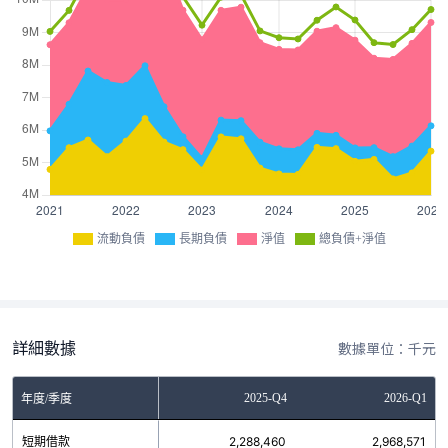
流動負債
長期負債
淨值
總負債+淨值
詳細數據
數據單位：千元
Q2
2025-Q3
2025-Q4
2026-Q1
年度/季度
1
短期借款
2,282,261
2,288,460
2,968,571