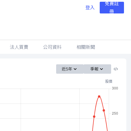
免費註
登入
冊
法人買賣
公司資料
相關新聞
近5年
季報