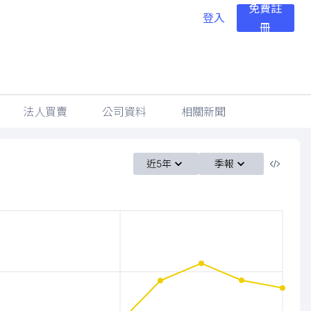
免費註
登入
冊
法人買賣
公司資料
相關新聞
近5年
季報