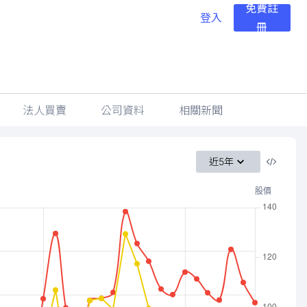
免費註
登入
冊
法人買賣
公司資料
相關新聞
近5年