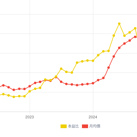
本益比
月均價