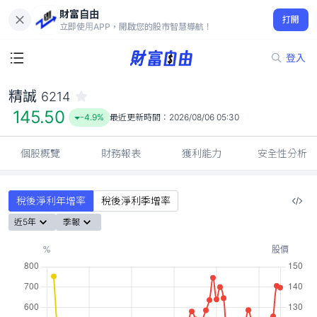
財富自由
精誠 6214
打開
145.50
-4.9%
立即使用APP，開啟您的股市智慧導航！
登入
精誠
6214
145.50
-4.9%
最近更新時間：
2026/08/06 05:30
個股概覽
財務報表
獲利能力
安全性分析
稅後淨利年增率
稅後淨利季增率
近5年
季報