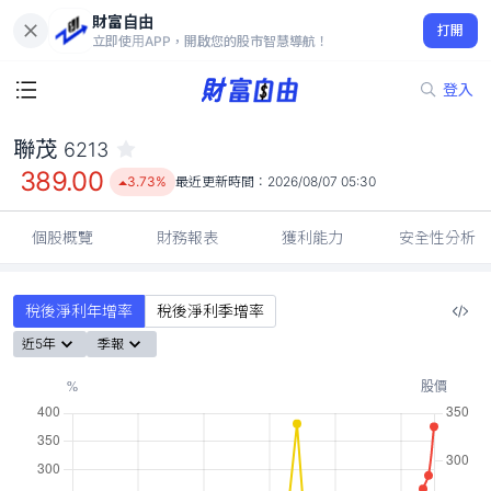
財富自由
聯茂 6213
打開
389.00
3.73%
立即使用APP，開啟您的股市智慧導航！
登入
聯茂
6213
389.00
3.73%
最近更新時間：
2026/08/07 05:30
個股概覽
財務報表
獲利能力
安全性分析
稅後淨利年增率
稅後淨利季增率
近5年
季報