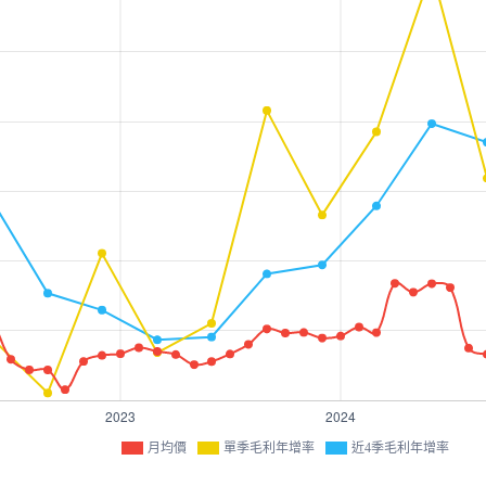
月均價
單季毛利年增率
近4季毛利年增率