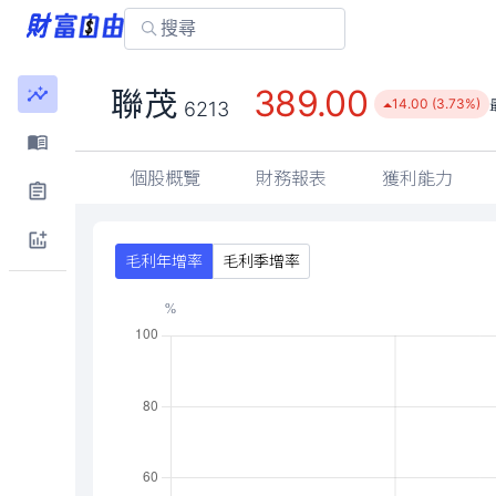
389.00
聯茂
14.00 (3.73%)
6213
個股概覽
財務報表
獲利能力
毛利年增率
毛利季增率