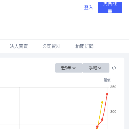
免費註
登入
冊
法人買賣
公司資料
相關新聞
近5年
季報