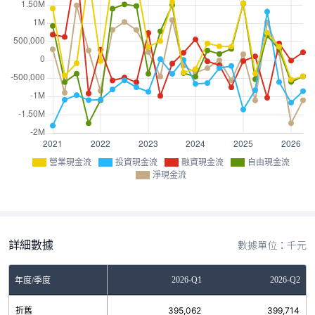
營業現金流
投資現金流
融資現金流
自由現金流
淨現金流
詳細數據
數據單位：千元
Q3
2025-Q4
2026-Q1
2026-Q2
年度/季度
3
折舊
384,640
395,062
399,714