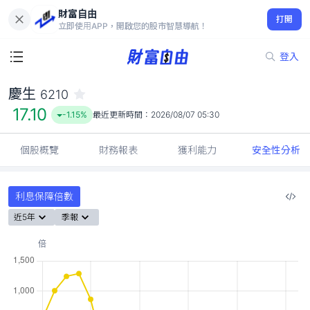
財富自由
慶生 6210
打開
17.10
-1.15%
立即使用APP，開啟您的股市智慧導航！
登入
慶生
6210
17.10
-1.15%
最近更新時間：
2026/08/07 05:30
個股概覽
財務報表
獲利能力
安全性分析
利息保障倍數
近5年
季報