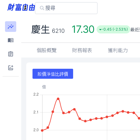
17.30
慶生
最近
-0.45 (-2.53%)
6210
個股概覽
財務報表
獲利能力
股價淨值比評價