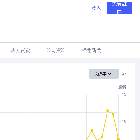
免費註
登入
冊
法人買賣
公司資料
相關新聞
近5年