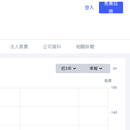
免費註
登入
冊
法人買賣
公司資料
相關新聞
近5年
季報