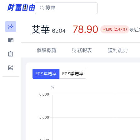
78.90
艾華
最近
1.90 (2.47%)
6204
個股概覽
財務報表
獲利能力
EPS年增率
EPS季增率