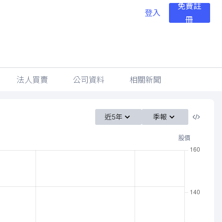
免費註
登入
冊
法人買賣
公司資料
相關新聞
近5年
季報