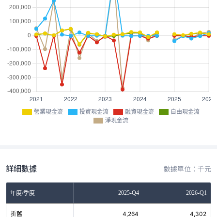
營業現金流
投資現金流
融資現金流
自由現金流
淨現金流
詳細數據
數據單位：千元
Q2
2025-Q3
2025-Q4
2026-Q1
年度/季度
9
折舊
4,337
4,264
4,302