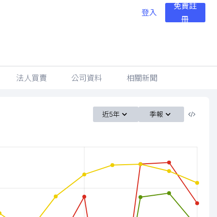
免費註
登入
冊
法人買賣
公司資料
相關新聞
近5年
季報