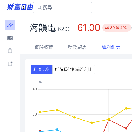
61.00
海韻電
0.30 (0.49%)
6203
個股概覽
財務報表
獲利能力
利潤比率
所得稅佔稅前淨利比