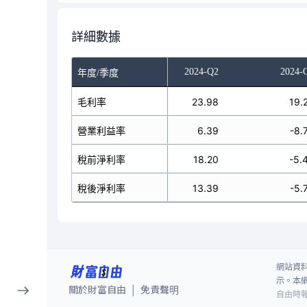
詳細數據
023-Q4
2024-Q1
2024-Q2
2024-
年度/季度
35.05
毛利率
27.78
23.98
19.
22.21
營業利益率
10.66
6.39
-8.
8.47
稅前淨利率
34.85
18.20
-5.
8.28
稅後淨利率
28.05
13.39
-5.
網站資
示。本
關於財富自由
免責聲明
|
自由時