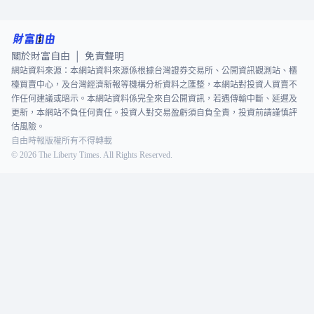
關於財富自由
免責聲明
|
網站資料來源：本網站資料來源係根據台灣證券交易所、公開資訊觀測站、櫃
檯買賣中心，及台灣經濟新報等機構分析資料之匯整，本網站對投資人買賣不
作任何建議或暗示。本網站資料係完全來自公開資訊，若遇傳輸中斷、延遲及
更新，本網站不負任何責任。投資人對交易盈虧須自負全責，投資前請謹慎評
估風險。
自由時報版權所有不得轉載
©
2026
The Liberty Times. All Rights Reserved.