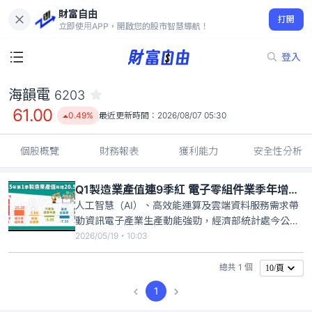
財富自由
海韻電 6203
打開
61.00
0.49%
立即使用APP，開啟您的股市智慧導航！
登入
海韻電
6203
61.00
0.49%
最近更新時間：
2026/08/07 05:30
個股概覽
財務報表
獲利能力
安全性分析
Q1製造業產值連9季紅 電子零組件業季年增25％
人工智慧（AI）、高效能運算及雲端資料服務需求帶
動資訊電子產業生產動能強勁，經濟部統計處今公
布，今年第1季製造業產值5兆9510億元，季年增
2026/05/19・10:03
20.58%，也是連續9季正成長。其中，電子零組件業
產值2兆1779億元，季年增25.29%。統計處說明，AI
總共 1 個
10/頁
需求暢旺，推升資訊電子產業生產動能，但部分傳統
1
產業