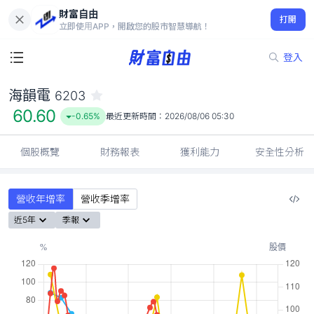
財富自由
海韻電 6203
打開
60.60
-0.65%
立即使用APP，開啟您的股市智慧導航！
登入
海韻電
6203
60.60
-0.65%
最近更新時間：
2026/08/06 05:30
個股概覽
財務報表
獲利能力
安全性分析
營收年增率
營收季增率
近5年
季報