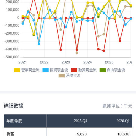
營業現金流
投資現金流
融資現金流
自由現金流
淨現金流
詳細數據
數據單位：千元
Q2
2025-Q3
2025-Q4
2026-Q1
年度/季度
4
折舊
9,543
9,623
10,638