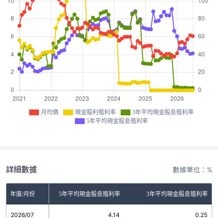
月均價
現金股利殖利率
3年平均現金股息殖利率
5年平均現金股息殖利率
詳細數據
數據單位：%
金股利殖利率
年度/月份
5年平均現金股息殖利率
3年平均現金股息殖利率
2026/07
0.00
4.14
0.25