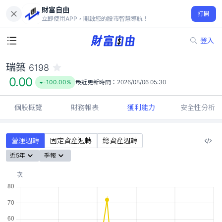
財富自由
瑞築 6198
打開
0.00
-100.00%
立即使用APP，開啟您的股市智慧導航！
登入
瑞築
6198
0.00
-100.00%
最近更新時間：
2026/08/06 05:30
個股概覽
財務報表
獲利能力
安全性分析
營運週轉
固定資產週轉
總資產週轉
近5年
季報