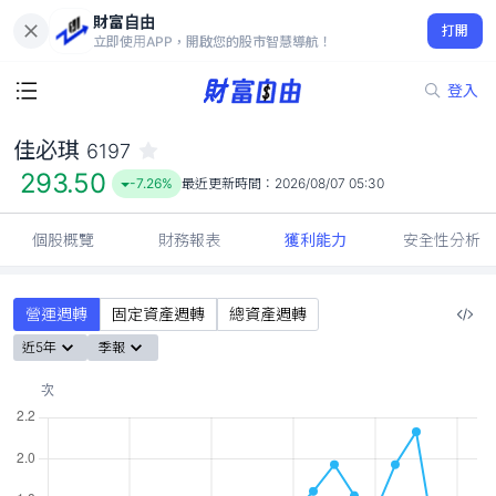
財富自由
佳必琪 6197
打開
293.50
-7.26%
立即使用APP，開啟您的股市智慧導航！
登入
佳必琪
6197
293.50
-7.26%
最近更新時間：
2026/08/07 05:30
個股概覽
財務報表
獲利能力
安全性分析
營運週轉
固定資產週轉
總資產週轉
近5年
季報