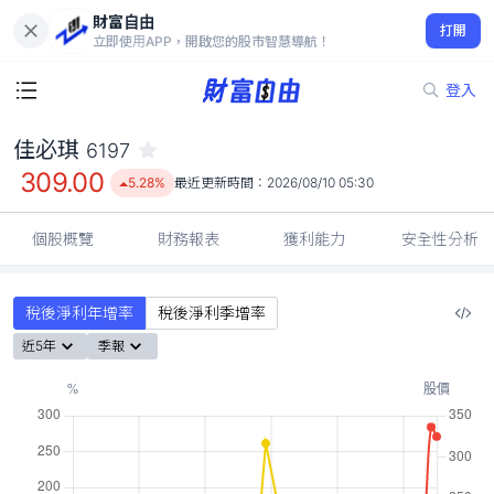
財富自由
佳必琪 6197
打開
309.00
5.28%
立即使用APP，開啟您的股市智慧導航！
登入
佳必琪
6197
309.00
5.28%
最近更新時間：
2026/08/10 05:30
個股概覽
財務報表
獲利能力
安全性分析
稅後淨利年增率
稅後淨利季增率
近5年
季報