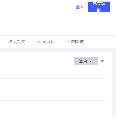
免費註
登入
冊
法人買賣
公司資料
相關新聞
近5年