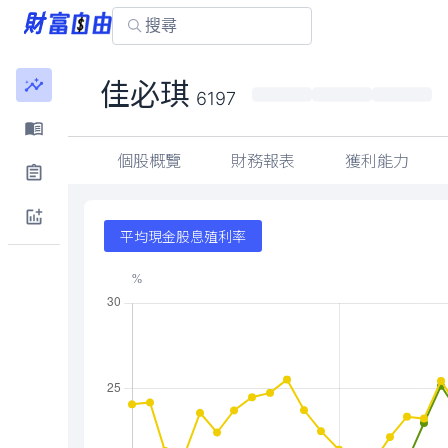
293.50
佳必琪
-23.00 (-7
6197
個股概覽
財務報表
獲利能力
平均現金股息殖利率