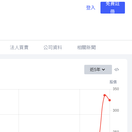
免費註
登入
冊
法人買賣
公司資料
相關新聞
近5年