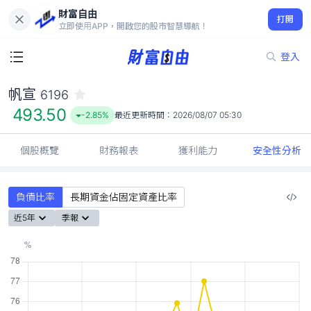
財富自由
帆宣 6196
打開
493.50
-2.85%
立即使用APP，開啟您的股市智慧導航！
登入
帆宣
6196
493.50
-2.85%
最近更新時間：
2026/08/07 05:30
個股概覽
財務報表
獲利能力
安全性分析
負債比率
長期資金佔固定資產比率
近5年
季報