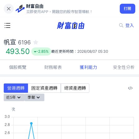
財富自由
帆宣 6196
打開
493.50
-2.85%
立即使用APP，開啟您的股市智慧導航！
登入
帆宣
6196
493.50
-2.85%
最近更新時間：
2026/08/07 05:30
個股概覽
財務報表
獲利能力
安全性分析
營運週轉
固定資產週轉
總資產週轉
近5年
季報