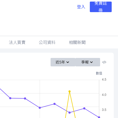
免費註
登入
冊
法人買賣
公司資料
相關新聞
近5年
季報