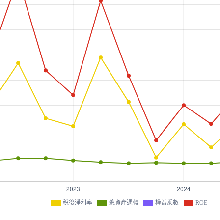
稅後淨利率
總資產週轉
權益乘數
ROE