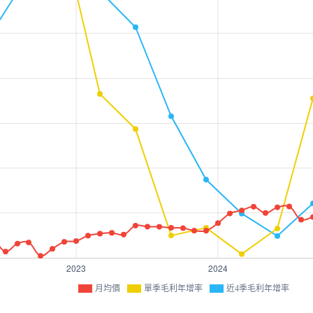
月均價
單季毛利年增率
近4季毛利年增率