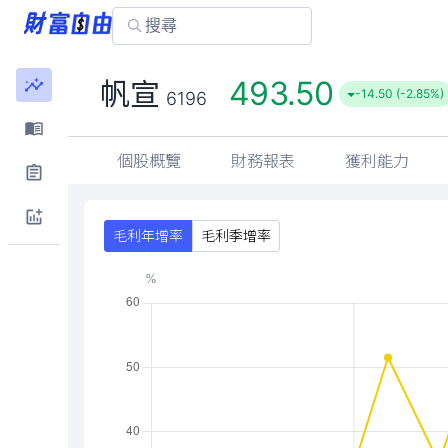
493.50
帆宣
-14.50 (-2.85%)
6196
個股概覽
財務報表
獲利能力
毛利年增率
毛利季增率