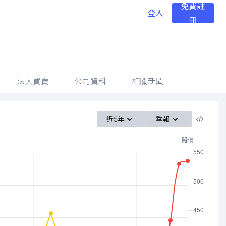
免費註
登入
冊
法人買賣
公司資料
相關新聞
近5年
季報