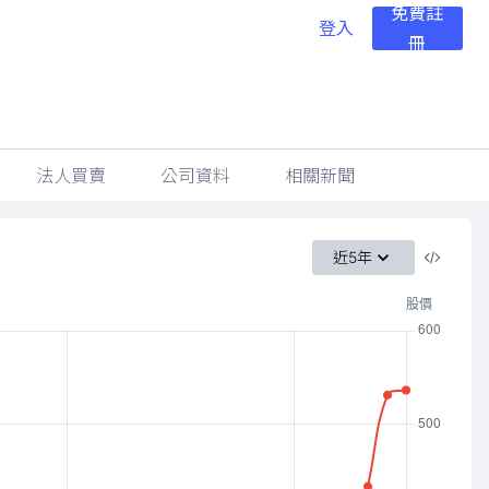
免費註
登入
冊
法人買賣
公司資料
相關新聞
近5年