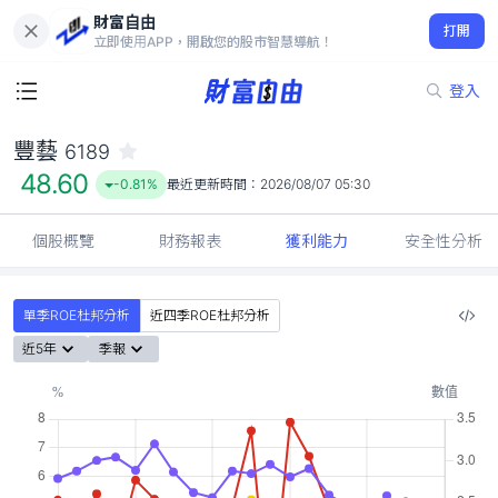
財富自由
豐藝 6189
打開
48.60
-0.81%
立即使用APP，開啟您的股市智慧導航！
登入
豐藝
6189
48.60
-0.81%
最近更新時間：
2026/08/07 05:30
個股概覽
財務報表
獲利能力
安全性分析
單季ROE杜邦分析
近四季ROE杜邦分析
近5年
季報