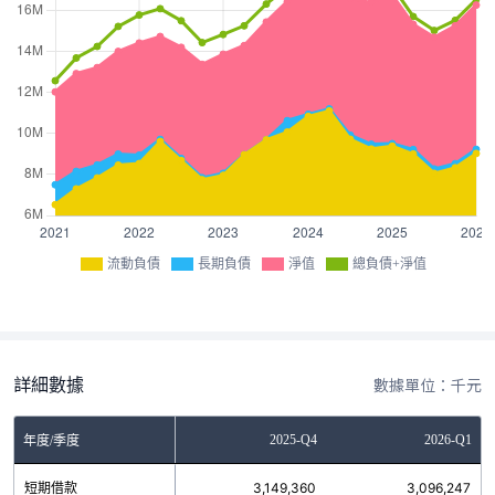
流動負債
長期負債
淨值
總負債+淨值
詳細數據
數據單位：千元
Q2
2025-Q3
2025-Q4
2026-Q1
年度/季度
9
短期借款
3,330,047
3,149,360
3,096,247