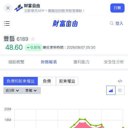
財富自由
豐藝 6189
打開
48.60
-0.81%
立即使用APP，開啟您的股市智慧導航！
登入
豐藝
6189
48.60
-0.81%
最近更新時間：
2026/08/07 05:30
個股概覽
財務報表
獲利能力
安全性分析
負債和股東權益
負債
股東權益
近5年
季報