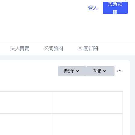
免費註
登入
冊
法人買賣
公司資料
相關新聞
近5年
季報