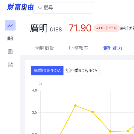
71.90
廣明
最近更
1.10 (1.55%)
6188
個股概覽
財務報表
獲利能力
單季ROE/ROA
近四季ROE/ROA