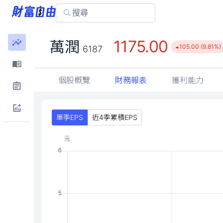
1175.00
萬潤
105.00 (9.81%)
6187
個股概覽
財務報表
獲利能力
單季EPS
近4季累積EPS