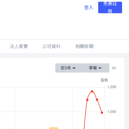
免費註
登入
冊
法人買賣
公司資料
相關新聞
近5年
季報