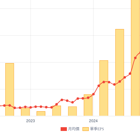
月均價
單季EPS