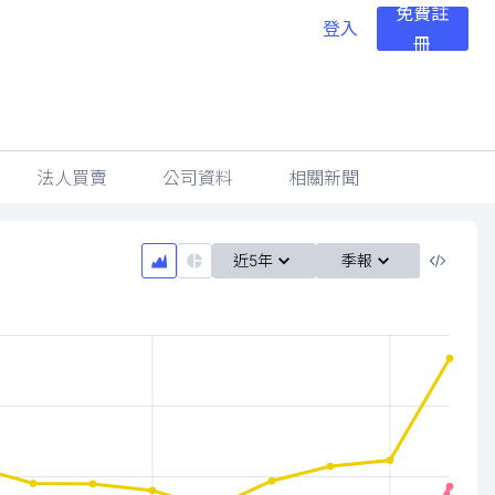
免費註
登入
冊
法人買賣
公司資料
相關新聞
近5年
季報