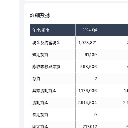
詳細數據
-Q2
2024-Q3
2024-Q4
年度/季度
現金及約當現金
818,143
1,078,821
短期投資
60,964
61,139
應收帳款與票據
575,406
598,506
存貨
186
2
其餘流動資產
1,399,301
1,176,036
1
2,854,000
流動資產
2,914,504
2,
長期投資
0
0
固定資產
684,679
717,012