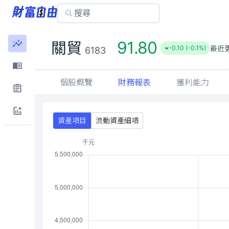
91.80
關貿
最近
-0.10 (-0.1%)
6183
個股概覽
財務報表
獲利能力
資產項目
流動資產細項