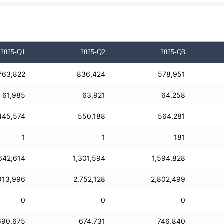
2025-Q1
2025-Q2
2025-Q3
763,822
836,424
578,951
61,985
63,921
64,258
445,574
550,188
564,281
1
1
181
,642,614
1,301,594
1,594,828
913,996
2,752,128
2,802,499
0
0
0
690,675
674,731
746,840