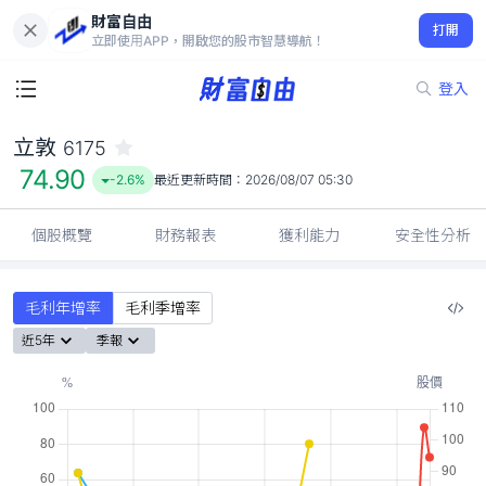
財富自由
立敦 6175
打開
74.90
-2.6%
立即使用APP，開啟您的股市智慧導航！
登入
立敦
6175
74.90
-2.6%
最近更新時間：
2026/08/07 05:30
個股概覽
財務報表
獲利能力
安全性分析
毛利年增率
毛利季增率
近5年
季報