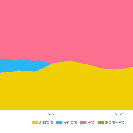
流動負債
長期負債
淨值
總負債+淨值