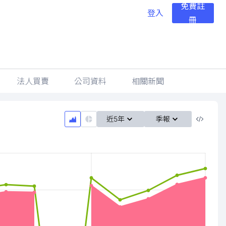
免費註
登入
冊
法人買賣
公司資料
相關新聞
近5年
季報