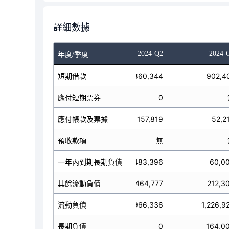
詳細數據
023-Q4
2024-Q1
2024-Q2
2024-
年度/季度
短期借款
1,006,153
860,344
902,4
應付短期票券
0
0
應付帳款及票據
93,120
157,819
52,2
預收款項
無
無
一年內到期長期負債
497,916
483,396
60,0
其餘流動負債
233,771
464,777
212,3
1,830,960
流動負債
1,966,336
1,226,9
長期負債
0
0
164,0