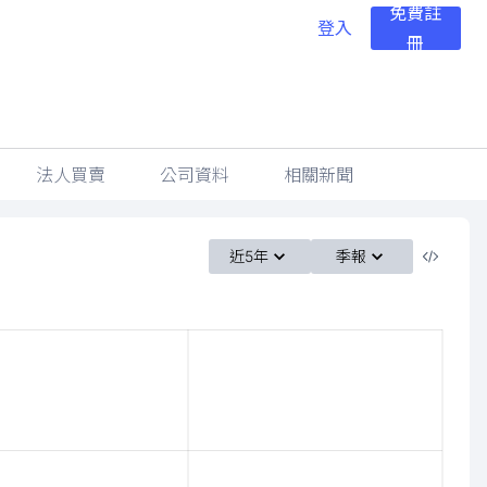
免費註
登入
冊
法人買賣
公司資料
相關新聞
近5年
季報